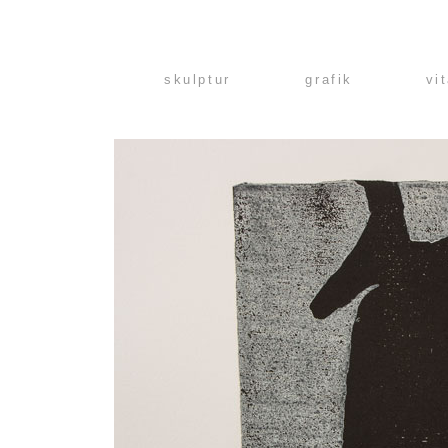
skulptur
grafik
vi