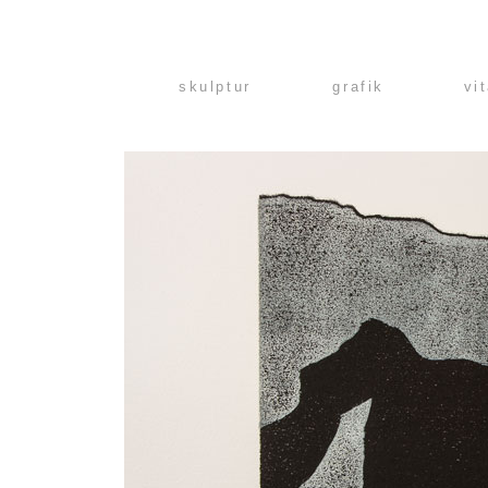
skulptur
grafik
vi